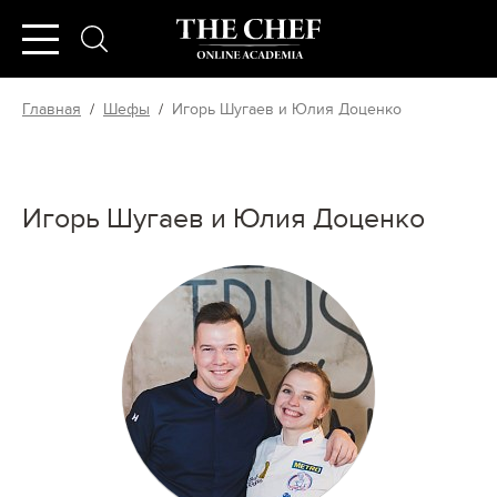
Главная
/
Шефы
/
Игорь Шугаев и Юлия Доценко
Игорь Шугаев и Юлия Доценко