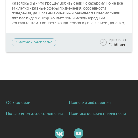
Казалось бы - что проще? Взбить белки с сахаром? Но не все
так легко - разные сферы применения, особенности
поведения, да и разный конечный результат! Поэтому сняли
для вас видео с шеф-кондитером и международным
консультантом в области кондитерского дела Юлией Доценко,
чтобы вы узнали все, что нужно для уверенного
использования меренги!
Урок идёт
Смотреть бесплатно
Какие виды меренги бывают, чем они различаются и в чем
12:56 мин
особенности их приготовления; как получить плотную меренгу
и до какого состояния надо взбивать белки в бисквит - обо
всем этом в видео.
Об академии
Правовая информация
Пользовательское соглашение
Политика конфиденциальности