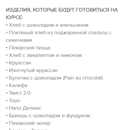
ИЗДЕЛИЯ, КОТОРЫЕ БУДУТ ГОТОВИТЬСЯ НА
КУРСЕ:
• Хлеб с шоколадом и апельсином
• Плетёный хлеб из поджаренной спельты с
семечками
• Пекарская пицца
• Хлеб с эвкалиптом и лимоном
• Круассан
• Изогнутый круассан
• Булочка с шоколадом (Pain au chocolat)
• Калифа
• Твист 2.0
• Торо
• Напо Делюкс
• Бриошь с шоколадом и фундуком
• Пекарский эклер