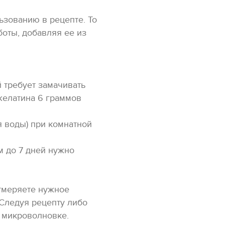
ьзованию в рецепте. То
боты, добавляя ее из
й требует замачивать
 желатина 6 граммов
я воды) при комнатной
ом до 7 дней нужно
тмеряете нужное
 Следуя рецепту либо
в микроволновке.