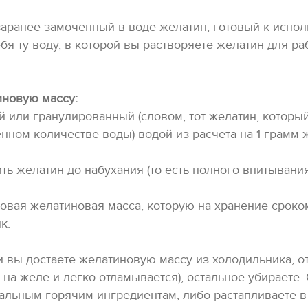
аранее замоченный в воде желатин, готовый к испол
ебя ту воду, в которой вы растворяете желатин для ра
иновую массу:
й или гранулированный (словом, тот желатин, которы
енном количестве воды) водой из расчета на 1 грамм
ть желатин до набухания (то есть полного впитывани
готовая желатиновая масса, которую на хранение срок
к.
 вы достаете желатиновую массу из холодильника, о
 на желе и легко отламывается), остальное убираете.
тальным горячим ингредиентам, либо растапливаете 