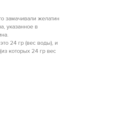
что замачивали желатин
а, указанное в
ина.
то 24 гр (вес воды), и
(из которых 24 гр вес