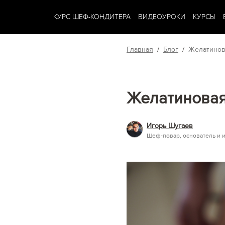
КУРС ШЕФ-КОНДИТЕРА
ВИДЕОУРОКИ
КУРСЫ
Главная
/
Блог
/
Желатинов
Желатиновая
Игорь Шугаев
Шеф-повар, основатель и 