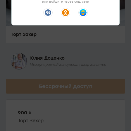
или войдите через соц. сети
Торт Захер
Юлия Доценко
Международный консультант, шеф-кондитер
Бессрочный доступ
900
Торт Захер