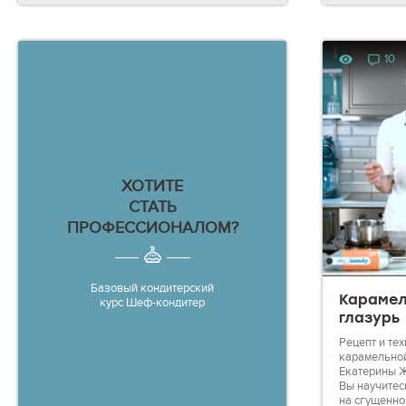
видео откроется вам автоматически! Под
видео вы найдете список ингредиентов, а
также сможете задать вопрос кураторам по
форме "Задайте вопрос".
10
Смотрите видео, задавайте вопросы,
отрабатывайте новые техники на практике
— на каждом этапе мы будем готовы вам
помочь, чтобы вы могли гордиться своими
результатами!
ХОТИТЕ
СТАТЬ
ПРОФЕССИОНАЛОМ?
Базовый кондитерский
Карамел
курс Шеф-кондитер
глазурь
Рецепт и те
карамельной
Екатерины 
Вы научитес
на сгущенн