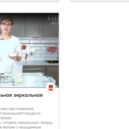
Смотрите видео, задавайте воп
отрабатывайте новые техники 
— на каждом этапе мы будем г
помочь, чтобы вы могли гордит
результатами!
ьная зеркальная
хника приготовления
 зеркальной глазури от
Жебрак.
ь готовить зеркальную глазурь
ом молоке с насыщенным