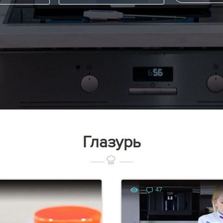
Глазурь
47