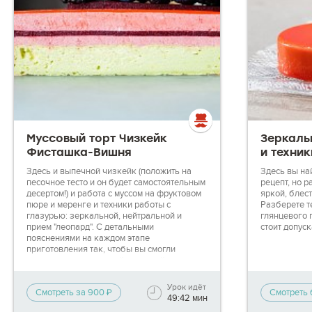
Муссовый торт Чизкейк
Зеркальн
Фисташка-Вишня
и техник
Здесь и выпечной чизкейк (положить на
Здесь вы на
песочное тесто и он будет самостоятельным
рецепт, но 
десертом!) и работа с муссом на фруктовом
яркой, блес
пюре и меренге и техники работы с
Разберете т
глазурью: зеркальной, нейтральной и
глянцевого 
прием "леопард". С детальными
стоит допуск
пояснениями на каждом этапе
приготовления так, чтобы вы смогли
приготовить идеальный муссовый торт,
даже если готовите его впервые!
_________
Урок идёт
Смотреть за 900 ₽
Смотреть 
49:42 мин
Сразу после покупки доступ к полному