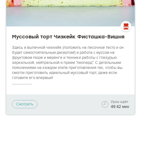
Муссовый торт Чизкейк Фисташка-Вишня
Здесь и выпечной чизкейк (положить на песочное тесто и он
будет самостоятельным десертом!) и работа с муссом на
фруктовом пюре и меренге и техники работы с глазурью:
зеркальной, нейтральной и прием "леопард". С детальными
пояснениями на каждом этапе приготовления так, чтобы вы
смогли приготовить идеальный муссовый торт, даже если
готовите его впервые!
_________
Сразу после покупки доступ к полному видео откроется вам
автоматически! Под видео вы найдете список ингредиентов, а
Урок идёт
также сможете задать вопрос кураторам по форме "Задайте
Смотреть
49:42 мин
вопрос".
Смотрите видео, задавайте вопросы, отрабатывайте новые
техники на практике — на каждом этапе мы будем готовы вам
помочь, чтобы вы могли гордиться своими результатами!