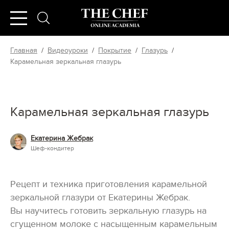
Главная
/
Видеоуроки
/
Покрытие
/
Глазурь
/
Карамельная зеркальная глазурь
Карамельная зеркальная глазурь
Екатерина Жебрак
Шеф-кондитер
Рецепт и техника приготовления карамельной
зеркальной глазури от Екатерины Жебрак.
Вы научитесь готовить зеркальную глазурь на
сгущенном молоке с насыщенным карамельным