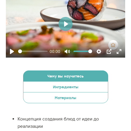
Play
00:00
Play
Mute
Settings
PIP
Enter
fullsc
Чему вы научитесь
Ингредиенты
Материалы
Концепция создания блюд от идеи до
реализации