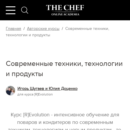
Главная
/
Авторские курсы
/
Cовременные техники,
технологии и продукты
Cовременные техники, технологии
и продукты
Игорь Шугаев и Юлия Доценко
для курса [R]Evolution
Курс [R]Evolution - интенсивное обучение для
поваров и кондитеров по современным
техникам, технологиям и новым продуктам - то,