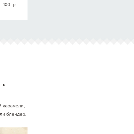
100 гр
>
й карамели,
Приготовьте сухую карамель. Всыпьте саха
или блендер.
он покрывал всю поверхность. При необх
карамель в сотейнике (если вы также
используйте для этого лопатки, просто в