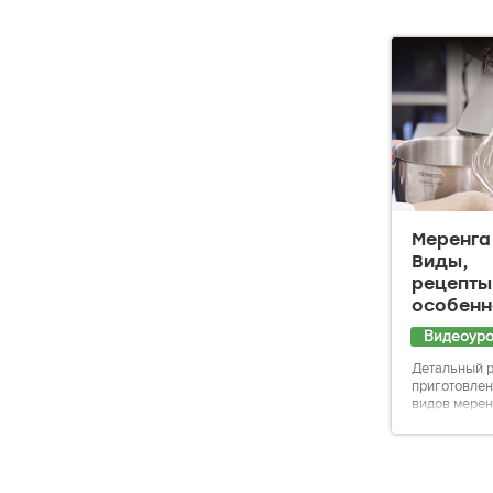
Меренга 
Виды,
рецепты
особенн
Видеоур
Детальный р
приготовлен
видов мерен
французско
швейцарско
итальянск...