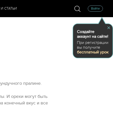
 И СТАТЬИ
Войти
Создайте
аккаунт на сайте!
При регистрации
вы получите
бесплатный урок
ундучного пралине.
ты. И орехи могут быть
 на конечный вкус и все