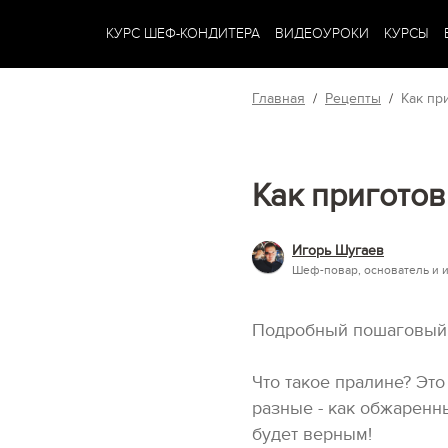
КУРС ШЕФ-КОНДИТЕРА
ВИДЕОУРОКИ
КУРСЫ
Главная
/
Рецепты
/
Как пр
Как приготов
Игорь Шугаев
Шеф-повар, основатель и 
Подробный пошаговый р
Что такое пралине? Это
разные - как обжаренные
будет верным!