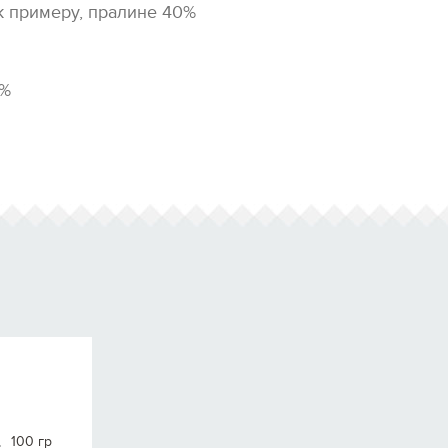
к примеру, пралине 40%
0%
100 гр