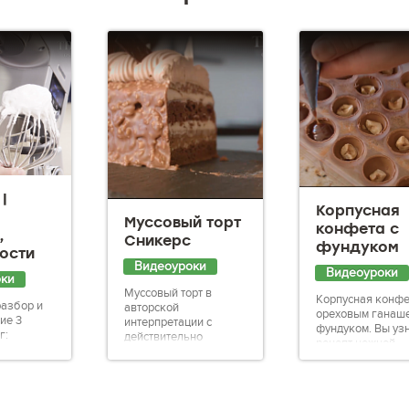
|
Корпусная
Муссовый торт
конфета с
,
Сникерс
фундуком
ости
Видеоуроки
Видеоуроки
оки
Муссовый торт в
Корпусная конфе
азбор и
авторской
ореховым ганаш
ие 3
интерпретации с
фундуком. Вы уз
г:
действительно
рецепт нежной
й,
невероятно
начинки на бело..
й и
насыщенным и ярким
кара...