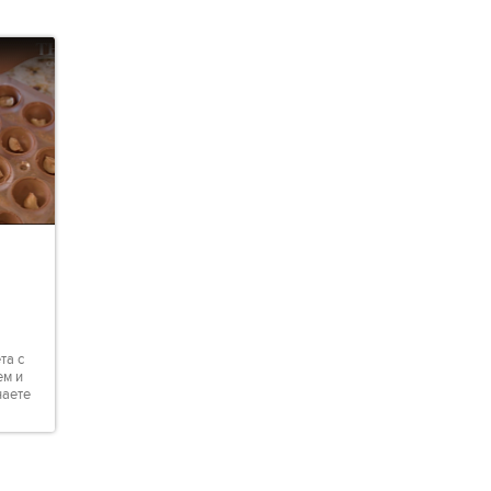
та с
ем и
наете
.