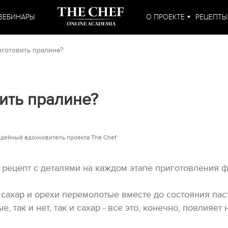
ВЕБИНАРЫ
О ПРОЕКТЕ
РЕЦЕПТЫ
иготовить пралине?
ить пралине?
идейный вдохновитель проекта The Chef
ецепт с деталями на каждом этапе приготовления ф
 сахар и орехи перемолотые вместе до состояния пас
, так и нет, так и сахар - все это, конечно, повлияет