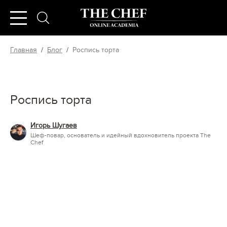
Главная
/
Блог
/
Роспись торта
Роспись торта
Игорь Шугаев
Шеф-повар, основатель и идейный вдохновитель проекта The
Chef