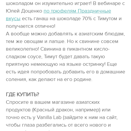
шоколадом он изумительно играет! В вебинаре с
Юлей Доценко
по трюфелям Праздничные
вкусы
есть ганаш на шоколаде 70% с Тимутом и
получается отлично!
А вообще можно добавлять к азиатским блюдам,
тем же овощам и лапше. Но к свинине совсем
великолепно! Свинина в пикантном кисло-
сладком соусе, Тимут будет давать такую
приятную немеющую на языке остринку! Еще
есть идея попробовать добавить его в домашние
соления, как делают на его родине.
ГДЕ КУПИТЬ?
Спросите в вашем магазине азиатских
продуктов (Красный дракон, например) или
точно есть у Vanilla Lab (зайдите к ним на сайт,
чтобы глаза разбегались от всего нового и