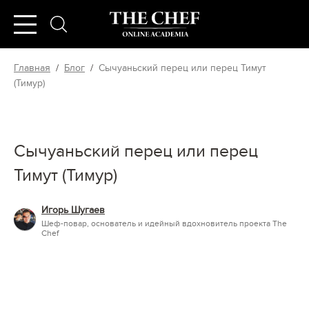
Главная
/
Блог
/
Сычуаньский перец или перец Тимут
(Тимур)
Сычуаньский перец или перец
Тимут (Тимур)
Игорь Шугаев
Шеф-повар, основатель и идейный вдохновитель проекта The
Chef