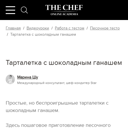
Главная
/
Видеоуроки
/
Работа с тестом
/
Песочное тесто
/
Тарталетка с шоколадным ганашем
Тарталетка с шоколадным ганашем
Марина Шу
Международный консультант, шеф-кондитер Star
Простые, но беспроигрышные тарталетки с
шоколадным ганашем.
Здесь пошаговое приготовление песочного