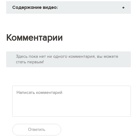
fullsc
Содержание видео:
Песочное тесто
00:00:30
Шоколадная начинка
00:11:07
Комментарии
Здесь пока нет ни одного комментария, вы можете
стать первым!
Ответить