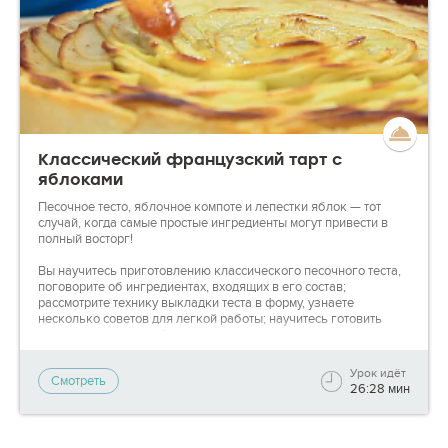
Классический французский тарт с
яблоками
Песочное тесто, яблочное компоте и лепестки яблок — тот
случай, когда самые простые ингредиенты могут привести в
полный восторг!
Вы научитесь приготовлению классического песочного теста,
поговорите об ингредиентах, входящих в его состав;
рассмотрите технику выкладки теста в форму, узнаете
несколько советов для легкой работы; научитесь готовить
аппетитное мягкое яблочное компоте с яркими вкусами и
оттенками; узнаете какие яблоки лучше использовать и
почему; научитесь приготовлению нейтральной глазури для
Урок идёт
Смотреть
покрытия готового тарта.
26:28 мин
_________
Сразу после покупки доступ к полному видео откроется вам
автоматически! Под видео вы найдете список ингредиентов, а