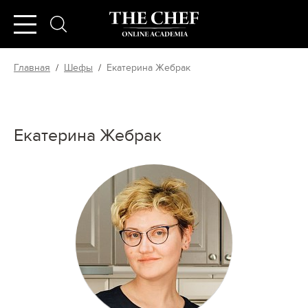
Главная
/
Шефы
/
Екатерина Жебрак
Екатерина Жебрак