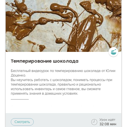
Темперирование шоколада
Бесплатный видеоурок по темперированию шоколада от Юлии
Доценко.
Вы научитесь работать с шоколадом, понимать процессы при
темперировании шоколада, правильно и рационально
использовать инвентарь и самое главное, вы сможете
применять знания в домашних условиях.
_________
Смотрите видео, задавайте вопросы, отрабатывайте новые
техники на практике - на каждом этапе мы будем готовы вам
помочь, чтобы вы могли гордиться своими успехами!
Урок идёт
Смотреть
32:08 мин