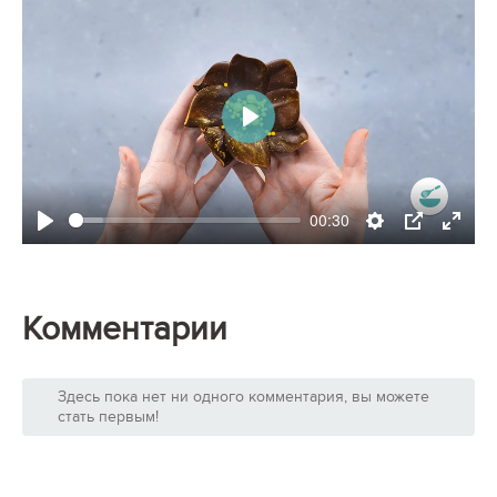
Play
00:30
Play
Settings
PIP
Enter
fullsc
Комментарии
Здесь пока нет ни одного комментария, вы можете
стать первым!