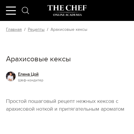
Главная
/
Рецепты
/
Арахисовые кексы
Арахисовые кексы
Елена Цой
Шеф-кондитер
Простой пошаговый рецепт нежных кексов с
арахисовой ноткой и притягательным ароматом