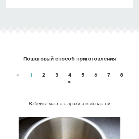
Пошаговый способ приготовления
<
1
2
3
4
5
6
7
8
>
Взбейте масло с арахисовой пастой