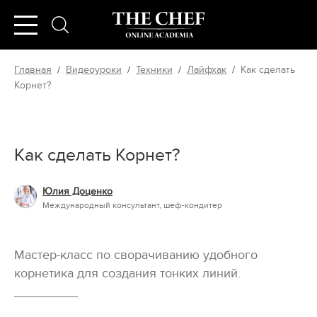
Главная
/
Видеоуроки
/
Техники
/
Лайфхак
/
Как сделать
Корнет?
Как сделать Корнет?
Юлия Доценко
Международный консультант, шеф-кондитер
Мастер-класс по сворачиванию удобного
корнетика для создания тонких линий.
_________