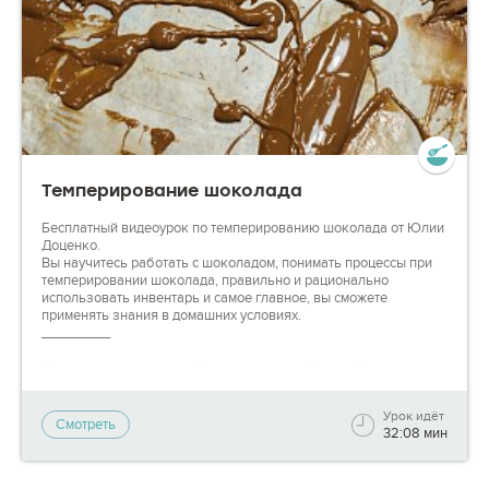
Темперирование шоколада
Бесплатный видеоурок по темперированию шоколада от Юлии
Доценко.
Вы научитесь работать с шоколадом, понимать процессы при
темперировании шоколада, правильно и рационально
использовать инвентарь и самое главное, вы сможете
применять знания в домашних условиях.
_________
Смотрите видео, задавайте вопросы, отрабатывайте новые
техники на практике - на каждом этапе мы будем готовы вам
помочь, чтобы вы могли гордиться своими успехами!
Урок идёт
Смотреть
32:08 мин