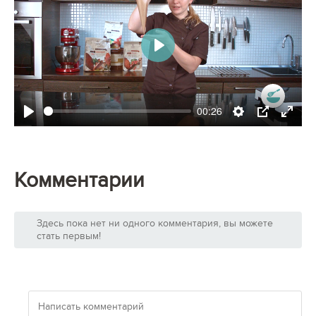
Play
00:26
Play
Settings
PIP
Enter
fullsc
Комментарии
Здесь пока нет ни одного комментария, вы можете
стать первым!