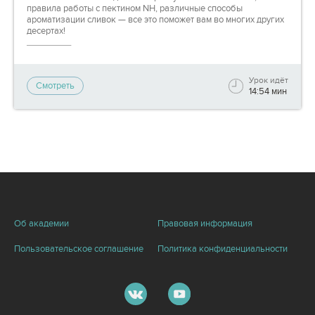
правила работы с пектином NH, различные способы
ароматизации сливок — все это поможет вам во многих других
десертах!
_________
Сразу после покупки доступ к полному видео откроется вам
автоматически! Под видео вы найдете список ингредиентов, а
Урок идёт
Смотреть
также сможете задать вопрос кураторам по форме "Задайте
14:54 мин
вопрос".
Смотрите видео, задавайте вопросы, отрабатывайте новые
техники на практике — на каждом этапе мы будем готовы вам
помочь, чтобы вы могли гордиться своими результатами!
Об академии
Правовая информация
Пользовательское соглашение
Политика конфиденциальности