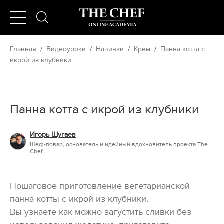
Главная
/
Видеоуроки
/
Начинки
/
Крем
/
Панна котта с
икрой из клубники
Панна котта с икрой из клубники
Игорь Шугаев
Шеф-повар, основатель и идейный вдохновитель проекта The
Chef
Пошаговое приготовление вегетарианской
панна котты с икрой из клубники.
Вы узнаете как можно загустить сливки без